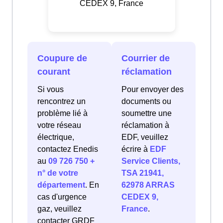
CEDEX 9, France
Coupure de
Courrier de
courant
réclamation
Si vous
Pour envoyer des
rencontrez un
documents ou
problème lié à
soumettre une
votre réseau
réclamation à
électrique,
EDF, veuillez
contactez Enedis
écrire à
EDF
au
09 726 750 +
Service Clients,
n° de votre
TSA 21941,
département
. En
62978 ARRAS
cas d'urgence
CEDEX 9,
gaz, veuillez
France
.
contacter GRDF