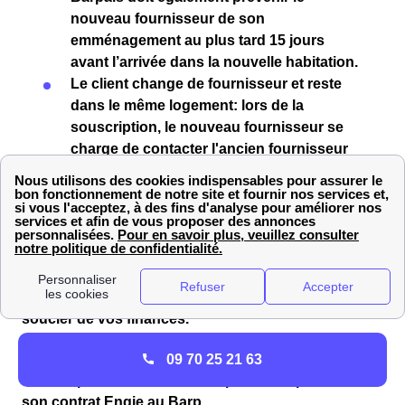
nouveau fournisseur
de son
emménagement
au plus tard
15 jours
avant l’arrivée dans la nouvelle habitation.
Le client change de fournisseur et reste
dans le même logement
: lors de la
souscription, le nouveau fournisseur se
charge de contacter l'ancien fournisseur
et de gérer la résiliation pour vous.
Si vous êtes un particulier,
résilier votre contrat de
gaz
ou
d’électricité
sera
gratuit
! En effet, aucun frais
ne vous sera demandé. Vous pouvez donc
déménager ou effectuer un changement de
fournisseur d’énergie en toute sérénité, sans vous
soucier de vos finances.
09 70 25 21 63
Il existe plusieurs démarches possibles pour résilier
son contrat Engie au Barp.