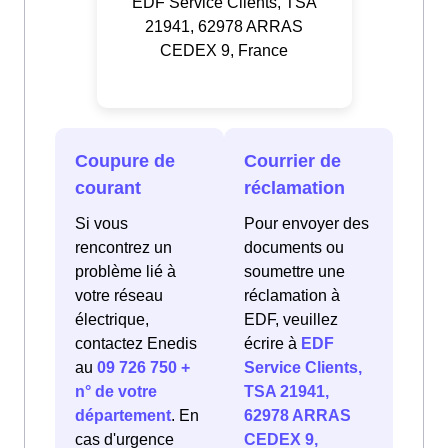
EDF Service Clients, TSA
21941, 62978 ARRAS
CEDEX 9, France
Coupure de
Courrier de
courant
réclamation
Si vous
Pour envoyer des
rencontrez un
documents ou
problème lié à
soumettre une
votre réseau
réclamation à
électrique,
EDF, veuillez
contactez Enedis
écrire à
EDF
au
09 726 750 +
Service Clients,
n° de votre
TSA 21941,
département
. En
62978 ARRAS
cas d'urgence
CEDEX 9,