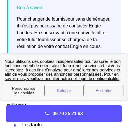
Pour changer de fournisseur sans déménager,
il n'est pas nécessaire de contacter Engie
Landes. En souscrivant à une nouvelle offre,
votre futur fournisseur se chargera de la
résiliation de votre contrat Engie en cours.
Que penser d'Engie (ex EDF-GDF) à Soustons ?
Quels sont les avis sur Engie dans la ville
de Soustons
? Parmi les Soustonnais, Engie reçoit différents
retours
,
positifs
comme
négatifs
, principalement sur les aspects
suivants :
09 70 25 21 63
Le
service client
Les
tarifs