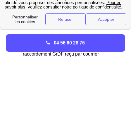
raccordement GrDF à Questembert, l'architecte peut
s'occuper d'envoyer les documents demandés pour
raccorder la maison neuve. Comment procéder pour
assurer le bon déroulement de l'envoi ?
Compléter en ligne le formulaire de
04 56 60 28 76
raccordement sur GrDF.fr- Accepter l'offre de
raccordement GrDF reçu par courrier
Validation par GrDF du dossier de
raccordement de votre logement à
Questembert
Lancement des travaux à la date indiquée
dans votre courrier après validation de votre
dossier
Après les travaux, mettez en service votre
installation dans votre logement le
Questembertois