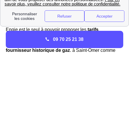
de la distribution de l'énergie jusqu'à l'ouverture du
marché à la concurrence, Engie et EDF sont désormais
deux fournisseurs bien disctincts.
Engie est le seul à pouvoir proposer les
tarifs
réglementés du gaz
sur le réseau GrDF en France et
09 70 25 21 38
dans la région Nord-Pas-De-Calais car c'est le
fournisseur historique de gaz
. à Saint-Omer comme
partout en France le tarif réglementé est voué à varier
constamment. Ainsi, si vous voulez avoir plus
d'informations sur l'évolution du
tarif réglementé
pour le
gaz à Saint-Omer, il faut vous renseigner au jour le jour
pour la ville de Saint-Omer. Vous pourrez notamment
trouver des informations actualisées sur le site https://gaz-
tarif-reglemente.fr/
En plus du gaz, Engie propose des offres de marché
compétitives sur l'électricité, et des offres 100% vertes
avec des prix fixes durant 3 ans et ajusTable à la baisse