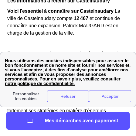
Les informations à retenir sur Castelnaudary
Voici l'essentiel à connaître sur Castelnaudary
La
ville de Castelnaudary compte
12 467
et continue de
connaître une expansion, Patrick MAUGARD est en
charge de la gestion de la ville.
En ce qui concerne la consommation énergétique de
Castelnaudary, celle-ci indique une consommation
moyenne de gaz de
0
et une consommation moyenne
d'électricité de
695
.
Castelnaudary bénéficie de
2205 heures par an
heures d'ensoleillement annuelles
, ce qui affecte
fortement ses stratégies en matière d'énergies
renouvelables et de durabilité.
Mes démarches avec papernest