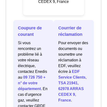
CEDEX 9, France
Coupure de
Courrier de
courant
réclamation
Si vous
Pour envoyer des
rencontrez un
documents ou
problème lié à
soumettre une
votre réseau
réclamation à
électrique,
EDF, veuillez
contactez Enedis
écrire à
EDF
au
09 726 750 +
Service Clients,
n° de votre
TSA 21941,
département
. En
62978 ARRAS
cas d'urgence
CEDEX 9,
gaz, veuillez
France
.
contacter GRDF