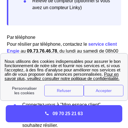
Relevé de compteur (optionnel si vous
avez un compteur Linky)
Par téléphone
Pour résilier par téléphone, contactez le
service client
Engie
au
09.73.76.46.78
, du lundi au samedi de 08h00
à 21h00 et le dimanche de 10h00 à 18h00 (numéro
gratuit). Les conseillers vous assisteront dans vos
démarches pour votre logement à Villefontaine (38090).
En ligne
Vous pouvez également résilier en ligne via votre
espace client sur le site Engie. Suivez ces étapes :
Connectez-vous à "Mon espace client".
Rendez-vous dans la section de vos
09 70 25 21 63
abonnements et choisissez celui que vous
souhaitez résilier.