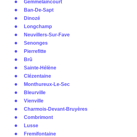
Gemmelaincourt
Ban-De-Sapt
Dinozé
Longchamp
Neuvillers-Sur-Fave
Senonges
Pierrefitte
Brû
Sainte-Hélène
Clézentaine
Monthureux-Le-Sec
Bleurville
Vienville
Charmois-Devant-Bruyères
Combrimont
Lusse
Fremifontaine