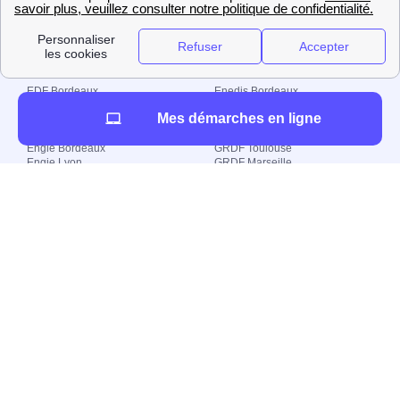
Tous droits réservés
Le top des villes
EDF Bordeaux
Enedis Bordeaux
EDF Lyon
Enedis Nantes
Mes démarches en ligne
EDF Toulouse
Enedis Toulouse
EDF Marseille
Enedis Marseille
Engie Bordeaux
GRDF Toulouse
Engie Lyon
GRDF Marseille
Engie Montpellier
GRDF Lyon
Engie Marseille
GRDF Nantes
Le top des départements
EDF Paris (Département)
Engie Alpes Maritimes
EDF Rhône
Engie Haute Garonne
EDF Bouches-du-Rhône
Engie Essonne
EDF Nord
Engie Loiret
Électricité et gaz
EDF déménagement
Électricité verte
EDF changement de locataire
Engie mon compte
EJP Demain
EDF Espace client
Compteur Linky
Consuel