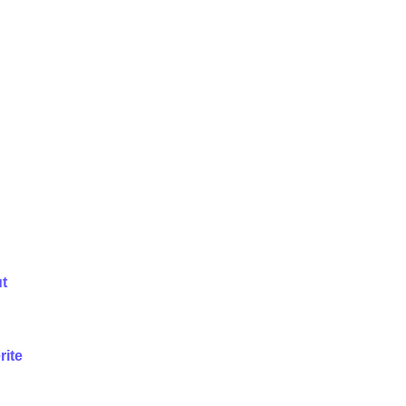
t
rite