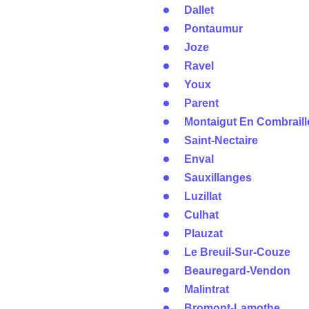
Dallet
Pontaumur
Joze
Ravel
Youx
Parent
Montaigut En Combraill
Saint-Nectaire
Enval
Sauxillanges
Luzillat
Culhat
Plauzat
Le Breuil-Sur-Couze
Beauregard-Vendon
Malintrat
Bromont-Lamothe