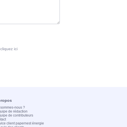
:
cliquez ici
propos
 sommes-nous ?
quipe de rédaction
quipe de contributeurs
tact
vice client papernest énergie