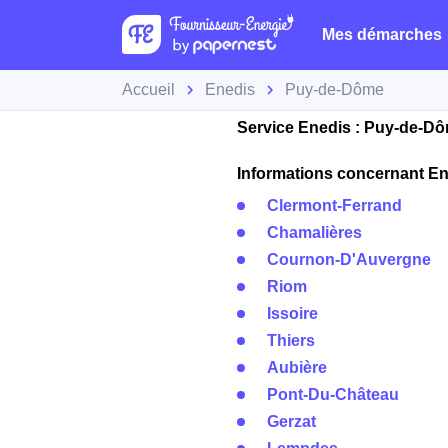
Mes démarches
Accueil
Enedis
Puy-de-Dôme
Service Enedis : Puy-de-D
Informations concernant Ene
Clermont-Ferrand
Chamalières
Cournon-D'Auvergne
Riom
Issoire
Thiers
Aubière
Pont-Du-Château
Gerzat