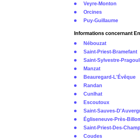
Veyre-Monton
Orcines
Puy-Guillaume
Informations concernant Ene
Nébouzat
Saint-Priest-Bramefant
Saint-Sylvestre-Pragoul
Manzat
Beauregard-L'Évêque
Randan
Cunlhat
Escoutoux
Saint-Sauves-D'Auverg
Égliseneuve-Près-Billo
Saint-Priest-Des-Cham
Coudes