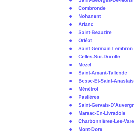
Saint-Georges-De-Mons
Combronde
Nohanent
Arlanc
Saint-Beauzire
Orléat
Saint-Germain-Lembron
Celles-Sur-Durolle
Mezel
Saint-Amant-Tallende
Besse-Et-Saint-Anastais
Ménétrol
Paslières
Saint-Gervais-D'Auverg
Marsac-En-Livradois
Charbonnières-Les-Var
Mont-Dore