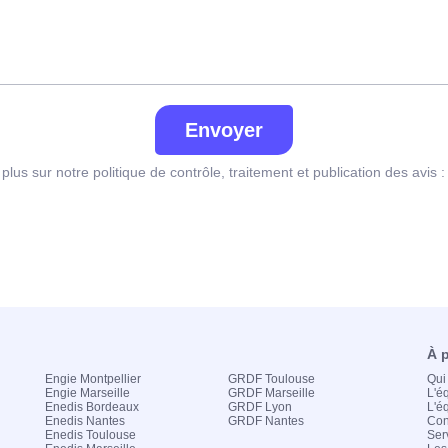
Envoyer
plus sur notre politique de contrôle, traitement et publication des avis 
À 
Engie Montpellier
GRDF Toulouse
Qui
Engie Marseille
GRDF Marseille
L'é
Enedis Bordeaux
GRDF Lyon
L'é
Enedis Nantes
GRDF Nantes
Con
Enedis Toulouse
Ser