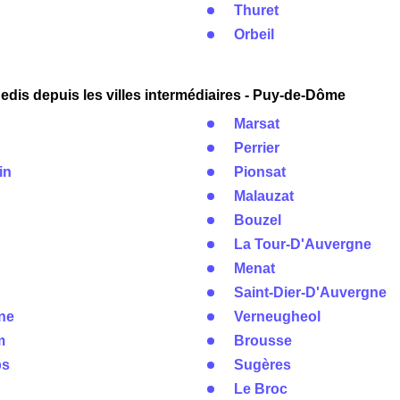
Thuret
Orbeil
dis depuis les villes intermédiaires - Puy-de-Dôme
Marsat
Perrier
in
Pionsat
Malauzat
Bouzel
La Tour-D'Auvergne
Menat
Saint-Dier-D'Auvergne
ne
Verneugheol
m
Brousse
ps
Sugères
Le Broc