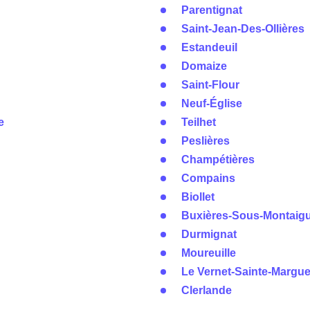
Parentignat
Saint-Jean-Des-Ollières
Estandeuil
Domaize
Saint-Flour
Neuf-Église
e
Teilhet
Peslières
Champétières
Compains
Biollet
Buxières-Sous-Montaigu
Durmignat
Moureuille
Le Vernet-Sainte-Margue
Clerlande