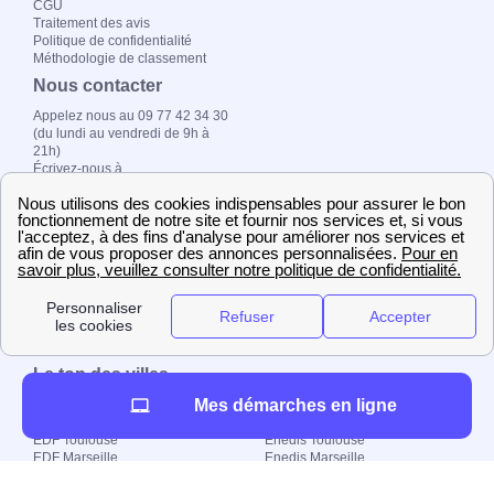
CGU
Traitement des avis
Politique de confidentialité
Méthodologie de classement
Nous contacter
Appelez nous au 09 77 42 34 30
(du lundi au vendredi de 9h à
21h)
Écrivez-nous à
contact@papernest.com
Adresse postale : 157 boulevard
MacDonald, 75019 Paris
Copyright ©
fournisseur-
energie.com 2026 –
Tous droits réservés
Le top des villes
Mes démarches en ligne
EDF Bordeaux
Enedis Bordeaux
EDF Lyon
Enedis Nantes
EDF Toulouse
Enedis Toulouse
EDF Marseille
Enedis Marseille
Engie Bordeaux
GRDF Toulouse
Engie Lyon
GRDF Marseille