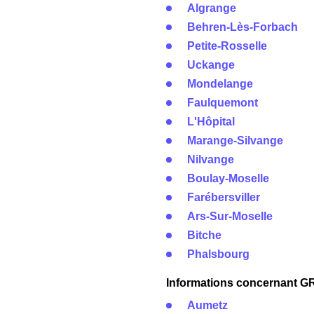
Algrange
Behren-Lès-Forbach
Petite-Rosselle
Uckange
Mondelange
Faulquemont
L'Hôpital
Marange-Silvange
Nilvange
Boulay-Moselle
Farébersviller
Ars-Sur-Moselle
Bitche
Phalsbourg
Informations concernant GRD
Aumetz