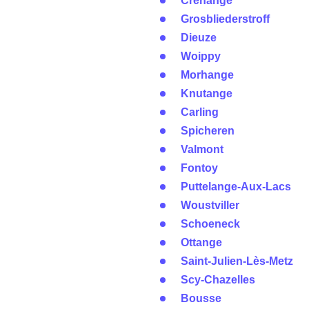
Créhange
Grosbliederstroff
Dieuze
Woippy
Morhange
Knutange
Carling
Spicheren
Valmont
Fontoy
Puttelange-Aux-Lacs
Woustviller
Schoeneck
Ottange
Saint-Julien-Lès-Metz
Scy-Chazelles
Bousse