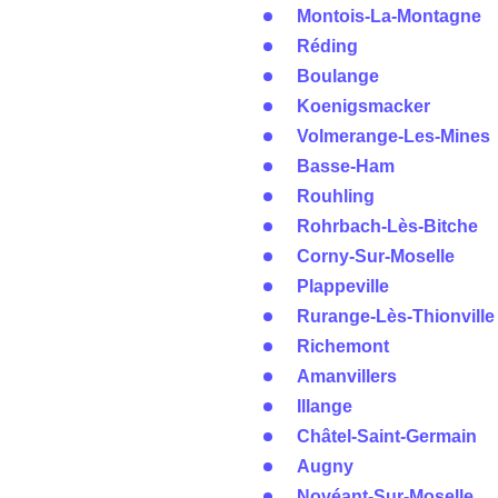
Montois-La-Montagne
Réding
Boulange
Koenigsmacker
Volmerange-Les-Mines
Basse-Ham
Rouhling
Rohrbach-Lès-Bitche
Corny-Sur-Moselle
Plappeville
Rurange-Lès-Thionville
Richemont
Amanvillers
Illange
Châtel-Saint-Germain
Augny
Novéant-Sur-Moselle