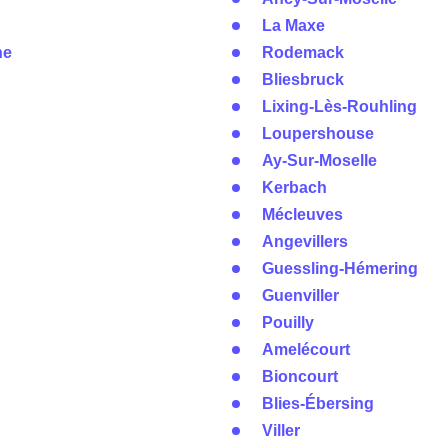
La Maxe
ne
Rodemack
Bliesbruck
Lixing-Lès-Rouhling
Loupershouse
Ay-Sur-Moselle
Kerbach
Mécleuves
Angevillers
Guessling-Hémering
Guenviller
Pouilly
Amelécourt
Bioncourt
Blies-Ébersing
Viller