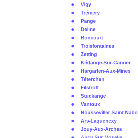
Vigy
Trémery
Pange
Delme
Roncourt
Troisfontaines
Zetting
Kédange-Sur-Canner
Hargarten-Aux-Mines
Téterchen
Filstroff
Stuckange
Vantoux
Nousseviller-Saint-Nabo
Ars-Laquenexy
Jouy-Aux-Arches
Ancy-Sur-Moselle