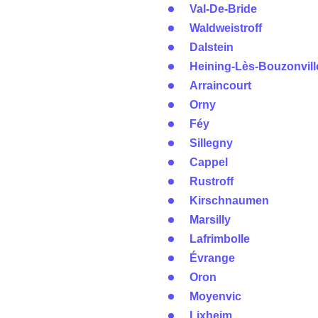
Val-De-Bride
Waldweistroff
Dalstein
Heining-Lès-Bouzonvill
Arraincourt
Orny
Féy
Sillegny
Cappel
Rustroff
Kirschnaumen
Marsilly
Lafrimbolle
Évrange
Oron
Moyenvic
Lixheim