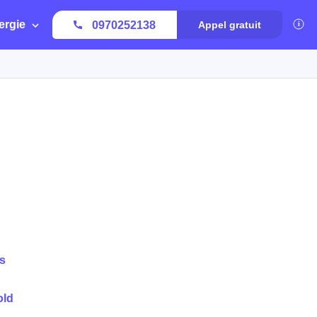
ergie
0970252138
Appel gratuit
s
old