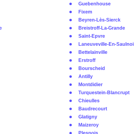
Guebenhouse
Fixem
Beyren-Lès-Sierck
e
Breistroff-La-Grande
Saint-Epvre
Laneuveville-En-Saulnoi
Bettelainville
Erstroff
Bourscheid
Antilly
Montdidier
Turquestein-Blancrupt
Chieulles
Baudrecourt
Glatigny
Maizeroy
Plesnois