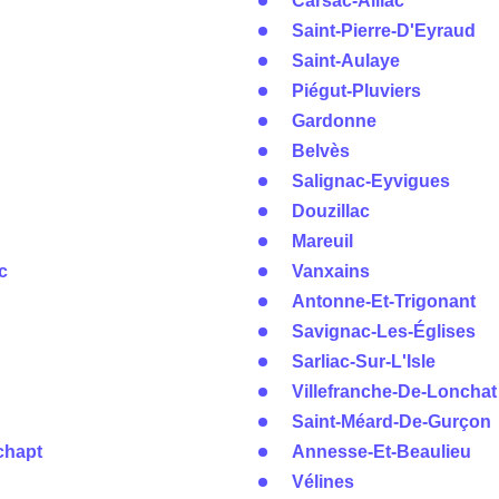
Carsac-Aillac
Saint-Pierre-D'Eyraud
Saint-Aulaye
Piégut-Pluviers
Gardonne
Belvès
Salignac-Eyvigues
Douzillac
Mareuil
c
Vanxains
Antonne-Et-Trigonant
Savignac-Les-Églises
Sarliac-Sur-L'Isle
Villefranche-De-Lonchat
Saint-Méard-De-Gurçon
chapt
Annesse-Et-Beaulieu
Vélines