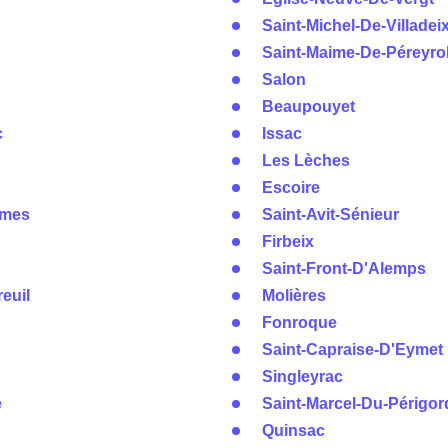
Saint-Michel-De-Villadei
Saint-Maime-De-Péreyro
Salon
Beaupouyet
c
Issac
Les Lèches
Escoire
mmes
Saint-Avit-Sénieur
Firbeix
Saint-Front-D'Alemps
euil
Molières
Fonroque
Saint-Capraise-D'Eymet
Singleyrac
e
Saint-Marcel-Du-Périgor
Quinsac