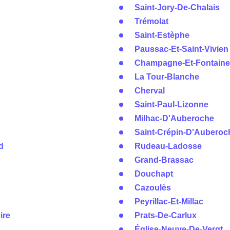
Saint-Jory-De-Chalais
Trémolat
Saint-Estèphe
Paussac-Et-Saint-Vivien
Champagne-Et-Fontaine
La Tour-Blanche
Cherval
Saint-Paul-Lizonne
Milhac-D'Auberoche
Saint-Crépin-D'Auberoc
d
Rudeau-Ladosse
Grand-Brassac
Douchapt
Cazoulès
Peyrillac-Et-Millac
ire
Prats-De-Carlux
Église-Neuve-De-Vergt