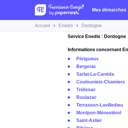
Mes démarches
Accueil
Enedis
Dordogne
Service Enedis : Dordogne
Informations concernant Ene
Périgueux
Bergerac
Sarlat-La-Canéda
Coulounieix-Chamiers
Trélissac
Boulazac
Terrasson-Lavilledieu
Montpon-Ménestérol
Saint-Astier