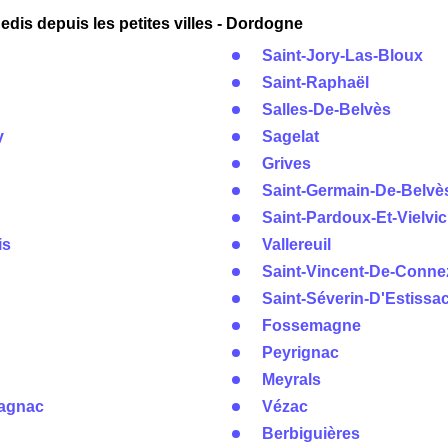
dis depuis les petites villes - Dordogne
Saint-Jory-Las-Bloux
Saint-Raphaël
Salles-De-Belvès
y
Sagelat
Grives
Saint-Germain-De-Belvè
Saint-Pardoux-Et-Vielvic
is
Vallereuil
Saint-Vincent-De-Conne
Saint-Séverin-D'Estissa
Fossemagne
Peyrignac
Meyrals
magnac
Vézac
Berbiguières