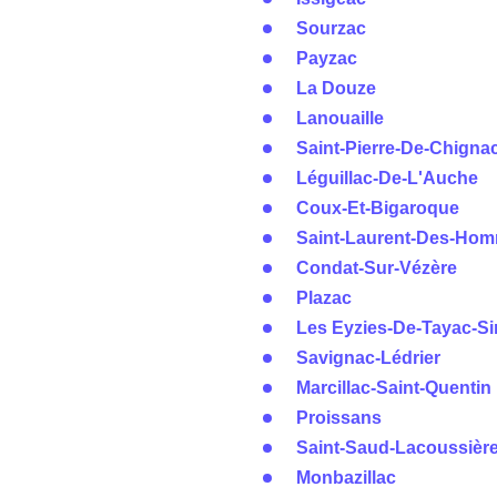
Sourzac
Payzac
La Douze
Lanouaille
Saint-Pierre-De-Chigna
Léguillac-De-L'Auche
Coux-Et-Bigaroque
Saint-Laurent-Des-Ho
Condat-Sur-Vézère
Plazac
Les Eyzies-De-Tayac-Sir
Savignac-Lédrier
Marcillac-Saint-Quentin
Proissans
Saint-Saud-Lacoussièr
Monbazillac