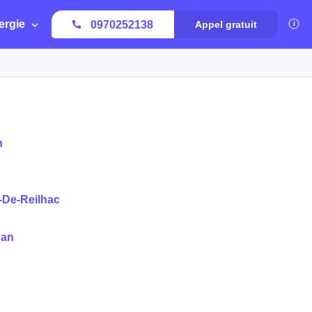
ergie
0970252138
Appel gratuit
h
-De-Reilhac
dan