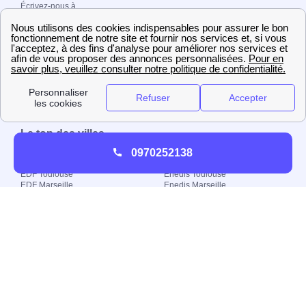
Écrivez-nous à
contact@papernest.com
Adresse postale : 157 boulevard
MacDonald, 75019 Paris
Copyright ©
fournisseur-
energie.com 2026 –
Tous droits réservés
Le top des villes
0970252138
EDF Bordeaux
Enedis Bordeaux
EDF Lyon
Enedis Nantes
EDF Toulouse
Enedis Toulouse
EDF Marseille
Enedis Marseille
Engie Bordeaux
GRDF Toulouse
Engie Lyon
GRDF Marseille
Engie Montpellier
GRDF Lyon
Engie Marseille
GRDF Nantes
Le top des départements
EDF Paris (Département)
Engie Alpes Maritimes
EDF Rhône
Engie Haute Garonne
EDF Bouches-du-Rhône
Engie Essonne
EDF Nord
Engie Loiret