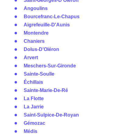
Saint-Georges-D'Oléron
Angoulins
Bourcefranc-Le-Chapus
Aigrefeuille-D'Aunis
Montendre
Chaniers
Dolus-D'Oléron
Arvert
Meschers-Sur-Gironde
Sainte-Soulle
Échillais
Sainte-Marie-De-Ré
La Flotte
La Jarrie
Saint-Sulpice-De-Royan
Gémozac
Médis